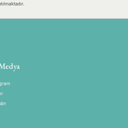
tılmaktadır.
 Medya
agram
er
din