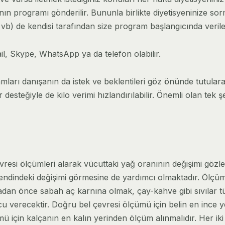
ın programı gönderilir. Bununla birlikte diyetisyeninize sor
ail vb) de kendisi tarafından size program başlangıcında verile
l, Skype, WhatsApp ya da telefon olabilir.
arı danışanın da istek ve beklentileri göz önünde tutularak 
lar desteğiyle de kilo verimi hızlandırılabilir. Önemli olan
vresi ölçümleri alarak vücuttaki yağ oranının değişimi gözl
endindeki değişimi görmesine de yardımcı olmaktadır. Ölçüml
adan önce sabah aç karnına olmak, çay-kahve gibi sıvılar t
verecektir. Doğru bel çevresi ölçümü için belin en ince y
ü için kalçanın en kalın yerinden ölçüm alınmalıdır. Her i