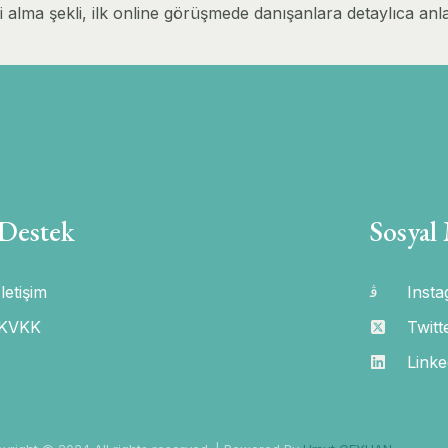
i alma şekli, ilk online görüşmede danışanlara detaylıca anla
Destek
Sosyal
İletişim
Inst
KVKK
Twitt
Linke