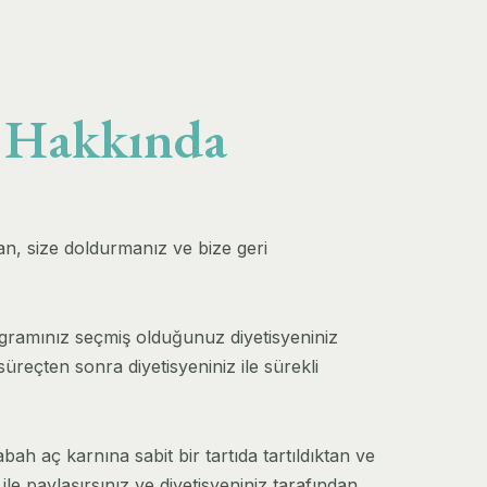
z Hakkında
an, size doldurmanız ve bize geri
rogramınız seçmiş olduğunuz diyetisyeniniz
üreçten sonra diyetisyeniniz ile sürekli
ah aç karnına sabit bir tartıda tartıldıktan ve
ile paylaşırsınız ve diyetisyeniniz tarafından