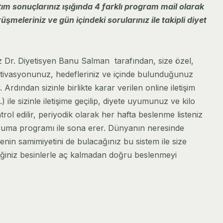
tım sonuçlarınız ı
ş
ı
ğ
ında 4 farklı program mail olarak
örüşmeleriniz ve gün içindeki sorularınız ile takipli diyet
iz Dr. Diyetisyen Banu Salman tarafından, size özel,
otivasyonunuz, hedefleriniz ve içinde bulunduğunuz
 Ardından sizinle birlikte karar verilen online iletişim
ile sizinle iletişime geçilip, diyete uyumunuz ve kilo
l edilir, periyodik olarak her hafta beslenme listeniz
koruma programı ile sona erer. Dünyanın neresinde
in samimiyetini de bulacağınız bu sistem ile size
iğiniz besinlerle aç kalmadan doğru beslenmeyi