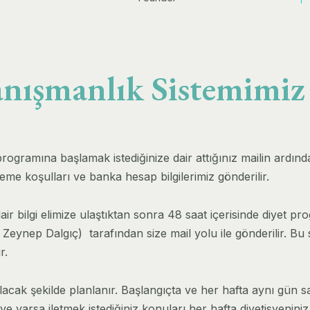
nışmanlık Sistemimi
rogramına başlamak istediğinize dair attığınız mailin ardınd
me koşulları ve banka hesap bilgilerimiz gönderilir.
r bilgi elimize ulaştıktan sonra 48 saat içerisinde diyet p
eynep Dalgıç) tarafından size mail yolu ile gönderilir. Bu s
r.
acak şekilde planlanır. Başlangıçta ve her hafta aynı gün sab
e varsa iletmek istediğiniz konuları her hafta diyetisyeniniz 